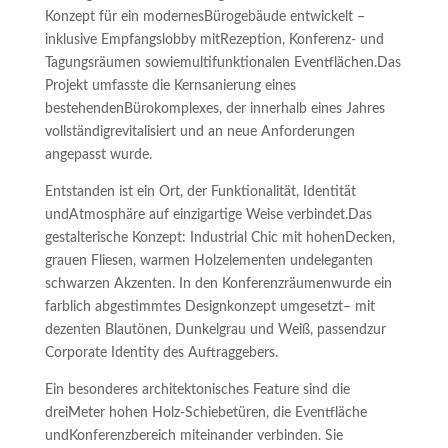
Konzept für ein modernes
Bürogebäude entwickelt –
inklusive Empfangslobby mit
Rezeption, Konferenz- und
Tagungsräumen sowie
multifunktionalen Eventflächen.
Das
Projekt umfasste die Kernsanierung eines
bestehenden
Bürokomplexes, der innerhalb eines Jahres
vollständig
revitalisiert und an neue Anforderungen
angepasst wurde.
Entstanden ist ein Ort, der Funktionalität, Identität
und
Atmosphäre auf einzigartige Weise verbindet.
Das
gestalterische Konzept: Industrial Chic mit hohen
Decken,
grauen Fliesen, warmen Holzelementen und
eleganten
schwarzen Akzenten. In den Konferenzräumen
wurde ein
farblich abgestimmtes Designkonzept umgesetzt
– mit
dezenten Blautönen, Dunkelgrau und Weiß, passend
zur
Corporate Identity des Auftraggebers.
Ein besonderes architektonisches Feature sind die
drei
Meter hohen Holz-Schiebetüren, die Eventfläche
und
Konferenzbereich miteinander verbinden. Sie