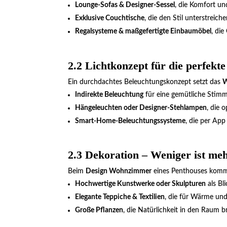
Lounge-Sofas & Designer-Sessel
, die Komfort un
Exklusive Couchtische
, die den Stil unterstreiche
Regalsysteme & maßgefertigte Einbaumöbel
, di
2.2 Lichtkonzept für die perfek
Ein durchdachtes Beleuchtungskonzept setzt das
W
Indirekte Beleuchtung
für eine gemütliche Stim
Hängeleuchten oder Designer-Stehlampen
, die 
Smart-Home-Beleuchtungssysteme
, die per App
2.3 Dekoration – Weniger ist me
Beim
Design Wohnzimmer
eines Penthouses kommt 
Hochwertige Kunstwerke oder Skulpturen
als Bli
Elegante Teppiche & Textilien
, die für Wärme un
Große Pflanzen
, die Natürlichkeit in den Raum b