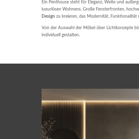
Ein Penthouse steht für Eleganz, Weite und auß
luxuriösen Wohnens. Große Fensterfronten, hochwer
Design
zu kreieren, das Modernität, Funktionalität 
Von der Auswahl der Möbel über Lichtkonzepte bis h
individuell gestalten.