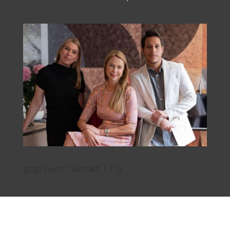
gtag('event', 'kontakt', { // });