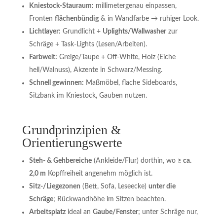
Kniestock-Stauraum:
millimetergenau einpassen,
Fronten
flächenbündig
& in Wandfarbe → ruhiger Look.
Lichtlayer:
Grundlicht +
Uplights/Wallwasher
zur
Schräge + Task-Lights (Lesen/Arbeiten).
Farbwelt:
Greige/Taupe + Off-White, Holz (Eiche
hell/Walnuss), Akzente in Schwarz/Messing.
Schnell gewinnen:
Maßmöbel, flache Sideboards,
Sitzbank im Kniestock, Gauben nutzen.
Grundprinzipien &
Orientierungswerte
Steh- & Gehbereiche
(Ankleide/Flur) dorthin, wo
≥ ca.
2,0 m
Kopffreiheit angenehm möglich ist.
Sitz-/Liegezonen
(Bett, Sofa, Leseecke)
unter die
Schräge
; Rückwandhöhe im Sitzen beachten.
Arbeitsplatz
ideal an
Gaube/Fenster
; unter Schräge nur,