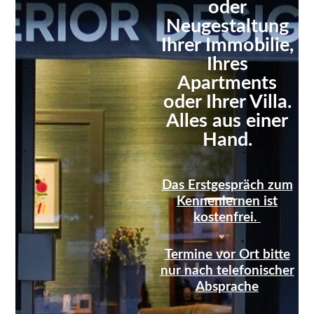
oder
Neugestaltung
Ihrer Immobilie,
Ihres
Apartments
oder Ihrer Villa.
Alles aus einer
Hand.
Das Erstgespräch zum
Kennenlernen ist
kostenfrei.
Termine vor Ort bitte
nur nach telefonischer
Absprache