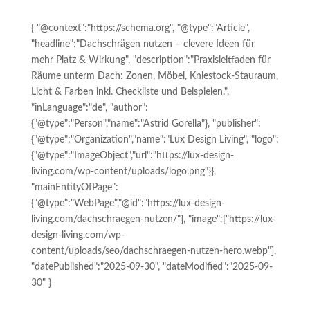
{ "@context":"https://schema.org", "@type":"Article",
"headline":"Dachschrägen nutzen – clevere Ideen für
mehr Platz & Wirkung", "description":"Praxisleitfaden für
Räume unterm Dach: Zonen, Möbel, Kniestock-Stauraum,
Licht & Farben inkl. Checkliste und Beispielen.",
"inLanguage":"de", "author":
{"@type":"Person","name":"Astrid Gorella"}, "publisher":
{"@type":"Organization","name":"Lux Design Living", "logo":
{"@type":"ImageObject","url":"https://lux-design-
living.com/wp-content/uploads/logo.png"}},
"mainEntityOfPage":
{"@type":"WebPage","@id":"https://lux-design-
living.com/dachschraegen-nutzen/"}, "image":["https://lux-
design-living.com/wp-
content/uploads/seo/dachschraegen-nutzen-hero.webp"],
"datePublished":"2025-09-30", "dateModified":"2025-09-
30" }