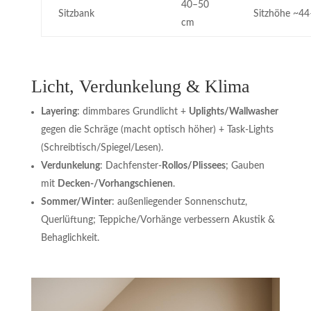
40–50
Sitzbank
Sitzhöhe ~4
cm
Licht, Verdunkelung & Klima
Layering
: dimmbares Grundlicht +
Uplights/Wallwasher
gegen die Schräge (macht optisch höher) + Task-Lights
(Schreibtisch/Spiegel/Lesen).
Verdunkelung
: Dachfenster-
Rollos/Plissees
; Gauben
mit
Decken-/Vorhangschienen
.
Sommer/Winter
: außenliegender Sonnenschutz,
Querlüftung; Teppiche/Vorhänge verbessern Akustik &
Behaglichkeit.