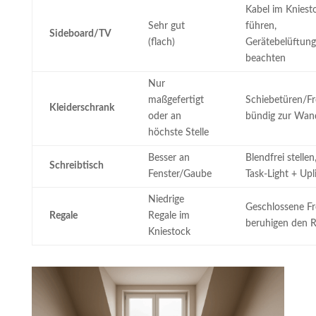
Kabel im Kniest
Sehr gut
führen,
Sideboard/TV
(flach)
Gerätebelüftung
beachten
Nur
maßgefertigt
Schiebetüren/F
Kleiderschrank
oder an
bündig zur Wan
höchste Stelle
Besser an
Blendfrei stellen
Schreibtisch
Fenster/Gaube
Task-Light + Upl
Niedrige
Geschlossene F
Regale
Regale im
beruhigen den 
Kniestock