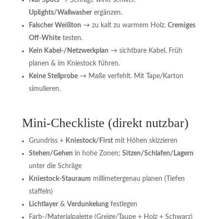
Nur Spots
→ Schräge wirkt schwer.
Uplights/Wallwasher
ergänzen.
Falscher Weißton
→ zu kalt zu warmem Holz.
Cremiges
Off-White
testen.
Kein Kabel-/Netzwerkplan
→ sichtbare Kabel. Früh
planen & im Kniestock führen.
Keine Stellprobe
→ Maße verfehlt. Mit Tape/Karton
simulieren.
Mini-Checkliste (direkt nutzbar)
Grundriss +
Kniestock/First
mit Höhen skizzieren
Stehen/Gehen
in hohe Zonen;
Sitzen/Schlafen/Lagern
unter die Schräge
Kniestock-Stauraum
millimetergenau planen (Tiefen
staffeln)
Lichtlayer
&
Verdunkelung
festlegen
Farb-/Materialpalette (Greige/Taupe + Holz + Schwarz)