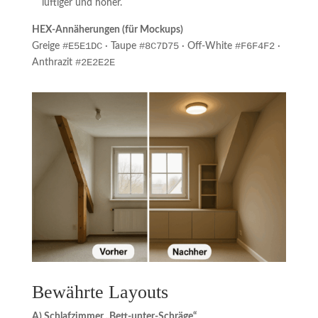
luftiger und höher.
HEX-Annäherungen (für Mockups)
#E5E1DC
#8C7D75
#F6F4F2
Greige
· Taupe
· Off-White
·
#2E2E2E
Anthrazit
Bewährte Layouts
A) Schlafzimmer „Bett-unter-Schräge“